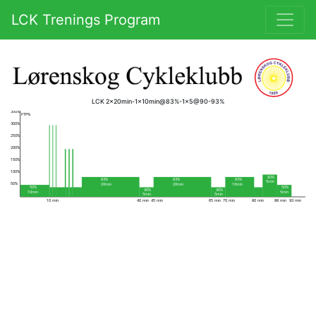
LCK Trenings Program
LCK 2x20min-1x10min@83%-1x5@90-93%
400%
350%
FTP%
300%
250%
200%
150%
100%
93%
83%
83%
83%
5min
50%
20min
20min
10min
50%
50%
40%
40%
10min
5min
5min
5min
10 min
40 min
45 min
65 min
70 min
80 min
88 min
93 min